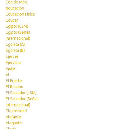
Edo de Méx.
educación
Educación Física
Educar
Egipto (LSM)
Egipto (Señas
Internacional)
Egoísta (A)
Egoista (B)
Ejercer
Ejercicio
Ejote
él
El Fuerte
El Rosario
El Salvador (LSM)
El Salvador (Señas
Internacional)
Electricidad
elefante
elegante