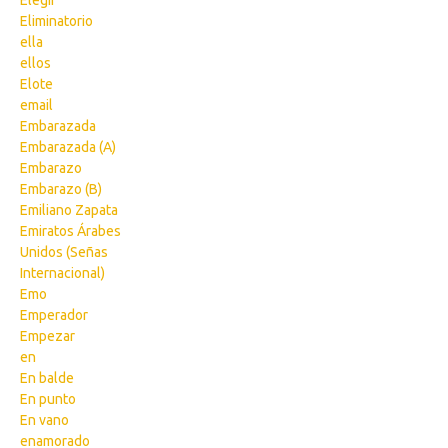
Elegir
Eliminatorio
ella
ellos
Elote
email
Embarazada
Embarazada (A)
Embarazo
Embarazo (B)
Emiliano Zapata
Emiratos Árabes
Unidos (Señas
Internacional)
Emo
Emperador
Empezar
en
En balde
En punto
En vano
enamorado