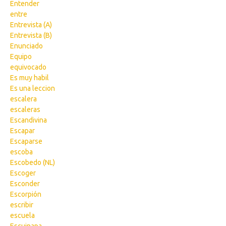
Entender
entre
Entrevista (A)
Entrevista (B)
Enunciado
Equipo
equivocado
Es muy habil
Es una leccion
escalera
escaleras
Escandivina
Escapar
Escaparse
escoba
Escobedo (NL)
Escoger
Esconder
Escorpión
escribir
escuela