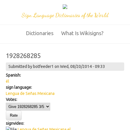
Sign Language Dictionaries of the World
Dictionaries
What Is Wikisigns?
1928268285
Submitted by
botfeeder1
on Wed, 08/20/2014 - 09:33
Spanish:
él
sign language:
Lengua de Señas Mexicana
Votes:
signvideo:
Lengua de Señas Mexicana el