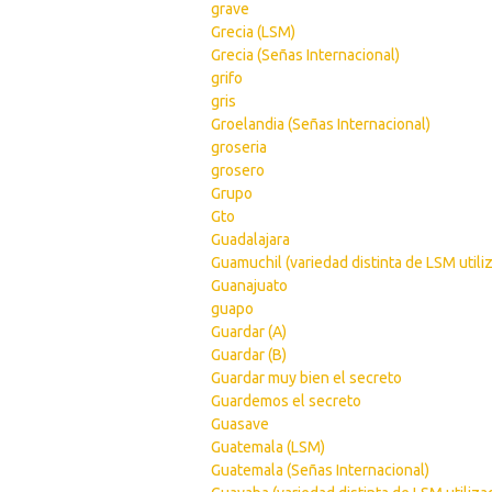
grave
Grecia (LSM)
Grecia (Señas Internacional)
grifo
gris
Groelandia (Señas Internacional)
groseria
grosero
Grupo
Gto
Guadalajara
Guamuchil (variedad distinta de LSM utili
Guanajuato
guapo
Guardar (A)
Guardar (B)
Guardar muy bien el secreto
Guardemos el secreto
Guasave
Guatemala (LSM)
Guatemala (Señas Internacional)