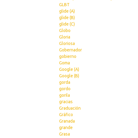
GLBT
glide (A)
glide (B)
glide (C)
Globo
Gloria
Gloriosa
Gobernador
gobierno
Goma
Google (A)
Google (B)
gorda
gordo
gorila
gracias
Graduación
Gráfico
Granada
grande
Grasa