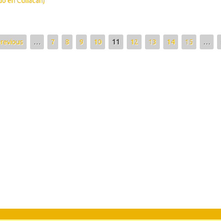
do en Culiacán)
previous
…
7
8
9
10
11
12
13
14
15
…