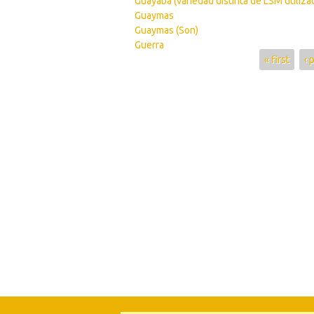
Guayaba (variedad distinta de LSM utiliza
Guaymas
Guaymas (Son)
Guerra
Pages
« first
‹ 